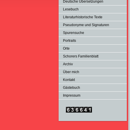
Deutsche Übersetzungen
Lesebuch
Literaturhistorische Texte
Pseudonyme und Signaturen
Spurensuche
Portraits
Orte
Schorers Familienblatt
Archiv
Über mich
Kontakt
Gästebuch
Impressum