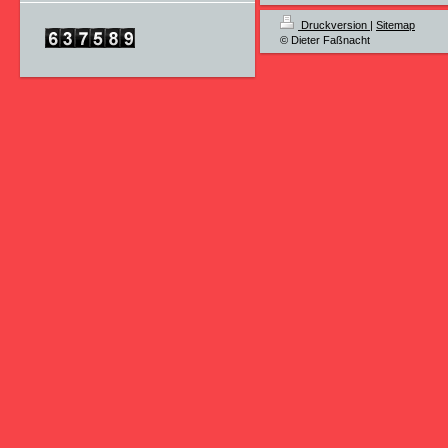
Druckversion
|
Sitemap
© Dieter Faßnacht