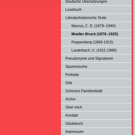
Deutsche Übersetzungen
Lesebuch
Literaturhistorische Texte
Marcus, C. D. (1879–1940)
Moeller-Bruck (1876–1925)
Poppenberg (1869-1915)
Lauterbach, U. (1911-1988)
Pseudonyme und Signaturen
Spurensuche
Portraits
Orte
Schorers Familienblatt
Archiv
Über mich
Kontakt
Gästebuch
Impressum