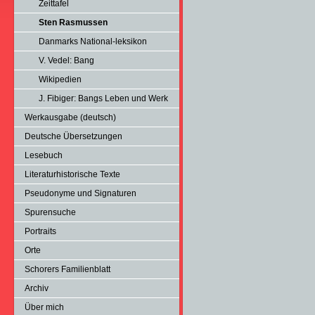
Zeittafel
Sten Rasmussen
Danmarks National-leksikon
V. Vedel: Bang
Wikipedien
J. Fibiger: Bangs Leben und Werk
Werkausgabe (deutsch)
Deutsche Übersetzungen
Lesebuch
Literaturhistorische Texte
Pseudonyme und Signaturen
Spurensuche
Portraits
Orte
Schorers Familienblatt
Archiv
Über mich