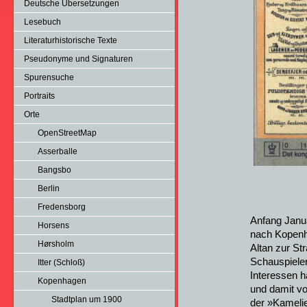
Deutsche Übersetzungen
Lesebuch
Literaturhistorische Texte
Pseudonyme und Signaturen
Spurensuche
Portraits
Orte
OpenStreetMap
Asserballe
Bangsbo
Berlin
Fredensborg
Anfang Janu
Horsens
nach Kopenh
Hørsholm
Altan zur St
Schauspielern
Itter (Schloß)
Interessen h
Kopenhagen
und damit vo
Stadtplan um 1900
der »Kamelie