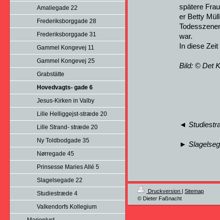
spätere Frau
Amaliegade 22
er Betty Mül
Frederiksborggade 28
Todesszenen 
Frederiksborggade 31
war.
In diese Zeit
Gammel Kongevej 11
Gammel Kongevej 25
Bild: © Det 
Grabstätte
Hovedvagts- gade 6
Jesus-Kirken in Valby
Lille Helliggejst-stræde 20
◄ Studiestr
Lille Strand- stræde 20
Ny Toldbodgade 35
► Slagelseg
Nørregade 45
Prinsesse Maries Allé 5
Slagelsegade 22
Druckversion
|
Sitemap
Studiestræde 4
© Dieter Faßnacht
Valkendorfs Kollegium