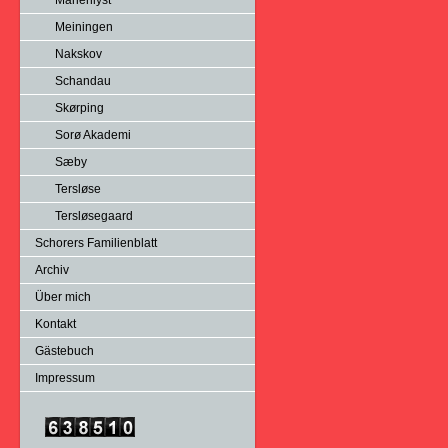
Marienlyst
Meiningen
Nakskov
Schandau
Skørping
Sorø Akademi
Sæby
Tersløse
Tersløsegaard
Schorers Familienblatt
Archiv
Über mich
Kontakt
Gästebuch
Impressum